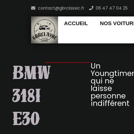
Aller
contact@gbrclassic.fr
06 47 47 04 25
au
contenu
ACCUEIL
NOS VOITUR
Un
BMW
Youngtime
qui ne
laisse
318I
personne
indifférent
E30