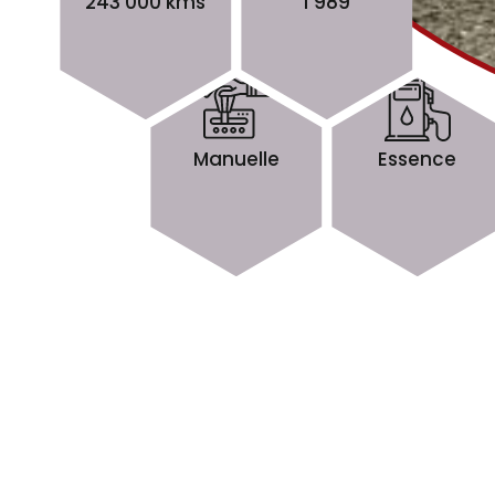
243 000 kms
1 989
Manuelle
Essence