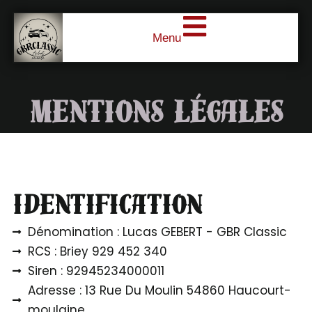
Aller
au
Menu
contenu
Mentions légales
Identification
Dénomination : Lucas GEBERT - GBR Classic
RCS : Briey 929 452 340
Siren : 92945234000011
Adresse : 13 Rue Du Moulin 54860 Haucourt-
moulaine