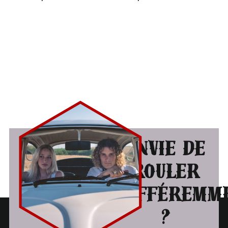
Envie de
rouler
différemm
?